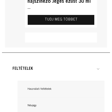
hajszínező Jeges ezüst 30 ml
...
TUDJ MEG TÖBBET
FELTÉTELEK
Használati feltételek
Névjegy