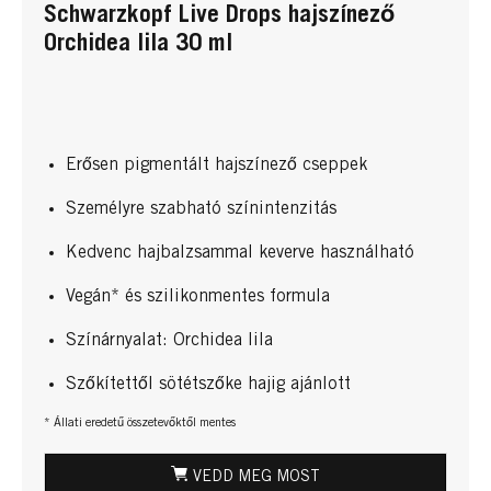
Schwarzkopf Live Drops hajszínező
Orchidea lila 30 ml
Erősen pigmentált hajszínező cseppek
Személyre szabható színintenzitás
Kedvenc hajbalzsammal keverve használható
Vegán* és szilikonmentes formula
Színárnyalat: Orchidea lila
Szőkítettől sötétszőke hajig ajánlott
* Állati eredetű összetevőktől mentes
VEDD MEG MOST