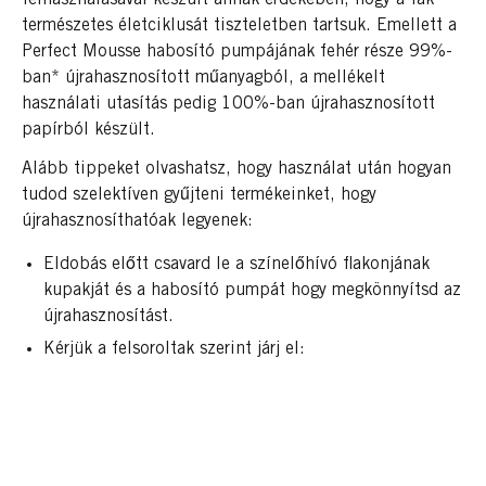
természetes életciklusát tiszteletben tartsuk. Emellett a
Perfect Mousse habosító pumpájának fehér része 99%-
ban* újrahasznosított műanyagból, a mellékelt
használati utasítás pedig 100%-ban újrahasznosított
papírból készült.
Alább tippeket olvashatsz, hogy használat után hogyan
tudod szelektíven gyűjteni termékeinket, hogy
újrahasznosíthatóak legyenek:
Eldobás előtt csavard le a színelőhívó flakonjának
kupakját és a habosító pumpát hogy megkönnyítsd az
újrahasznosítást.
Kérjük a felsoroltak szerint járj el: