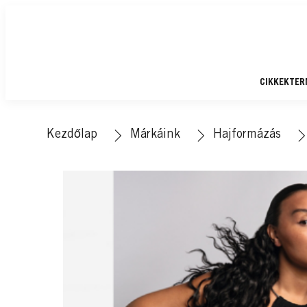
CIKKEK
TER
Kezdőlap
Márkáink
Hajformázás