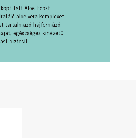
kopf Taft Aloe Boost
dratáló aloe vera komplexet
et tartalmazó hajformázó
hajat, egészséges kinézetű
ást biztosít.