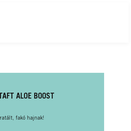
AFT ALOE BOOST
atált, fakó hajnak!