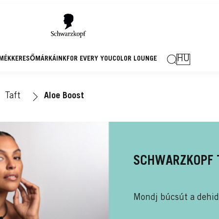
HU
MÉKKERESŐ
MÁRKÁINK
FOR EVERY YOU
COLOR LOUNGE
Taft
Aloe Boost
SCHWARZKOPF T
Mondj búcsút a dehidr