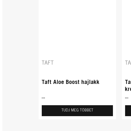
TAFT
T
Taft Aloe Boost hajlakk
Ta
k
...
...
TUDJ MEG TÖBBET