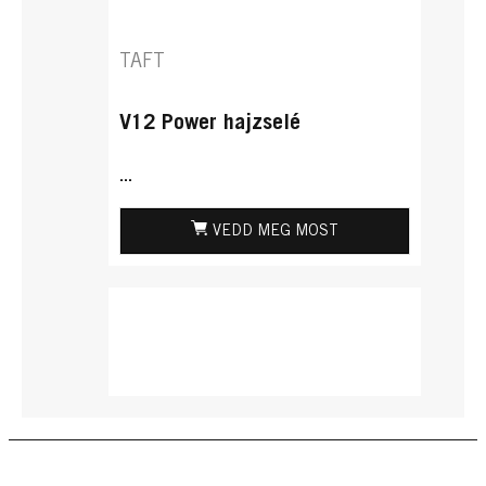
TAFT
V12 Power hajzselé
...
VEDD MEG MOST