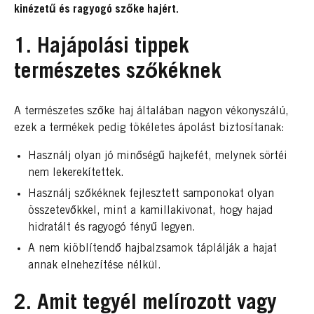
kinézetű és ragyogó szőke hajért.
1. Hajápolási tippek
természetes szőkéknek
A természetes szőke haj általában nagyon vékonyszálú,
ezek a termékek pedig tökéletes ápolást biztosítanak:
Használj olyan jó minőségű hajkefét, melynek sörtéi
nem lekerekítettek.
Használj szőkéknek fejlesztett samponokat olyan
összetevőkkel, mint a kamillakivonat, hogy hajad
hidratált és ragyogó fényű legyen.
A nem kiöblítendő hajbalzsamok táplálják a hajat
annak elnehezítése nélkül.
2. Amit tegyél melírozott vagy