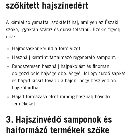
szőkített hajszínedért
A kémiai folyamattal szőkített haj, amilyen az Északi
szőke, gyakran száraz és durva felszínű. Ezekre figyelj
oda:
Hajmosáskor kerüld a forró vizet.
Használj keratint tartalmazó regeneráló sampont.
Rendszeresen használj hajpakolást és finoman
dolgozd bele hajvégeidbe. Vegyél fel egy fürdő sapkát
és hagyd kicsit tovább a hajon, hogy beszívódjon
hajszálaidba.
Hajad formázása előtt mindig használj hővédő
termékeket.
3. Hajszínvédő samponok és
hajformázó termékek szőke