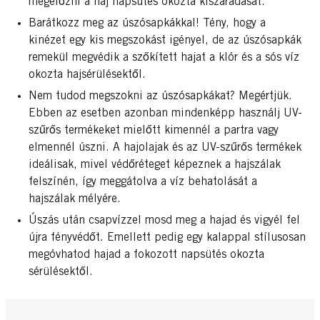
megelőzni a haj napsütés okozta kiszáradását.
Barátkozz meg az úszósapkákkal! Tény, hogy a
kinézet egy kis megszokást igényel, de az úszósapkák
remekül megvédik a szőkített hajat a klór és a sós víz
okozta hajsérülésektől.
Nem tudod megszokni az úszósapkákat? Megértjük.
Ebben az esetben azonban mindenképp használj UV-
szűrős termékeket mielőtt kimennél a partra vagy
elmennél úszni. A hajolajak és az UV-szűrős termékek
ideálisak, mivel védőréteget képeznek a hajszálak
felszínén, így meggátolva a víz behatolását a
hajszálak mélyére.
Úszás után csapvízzel mosd meg a hajad és vigyél fel
újra fényvédőt. Emellett pedig egy kalappal stílusosan
megóvhatod hajad a fokozott napsütés okozta
sérülésektől.