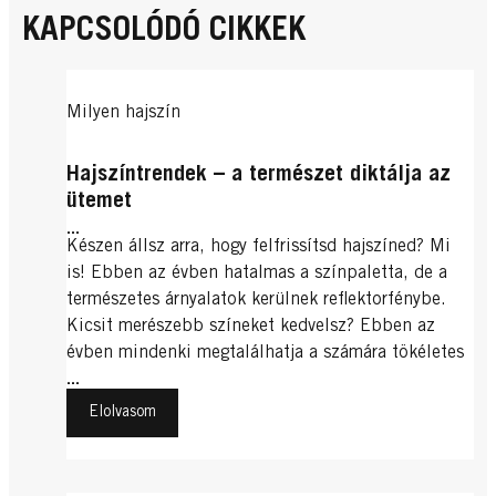
KAPCSOLÓDÓ CIKKEK
Milyen hajszín
Hajszíntrendek – a természet diktálja az
ütemet
...
Készen állsz arra, hogy felfrissítsd hajszíned? Mi
is! Ebben az évben hatalmas a színpaletta, de a
természetes árnyalatok kerülnek reflektorfénybe.
Kicsit merészebb színeket kedvelsz? Ebben az
évben mindenki megtalálhatja a számára tökéletes
hajszínt!
...
Elolvasom