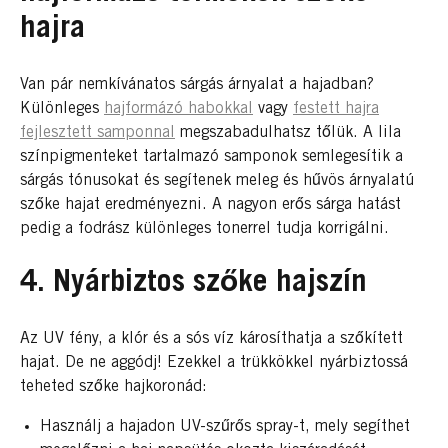
hajra
Van pár nemkívánatos sárgás árnyalat a hajadban?
Különleges
hajformázó habokkal
vagy
festett hajra
fejlesztett samponnal
megszabadulhatsz tőlük. A lila
színpigmenteket tartalmazó samponok semlegesítik a
sárgás tónusokat és segítenek meleg és hűvös árnyalatú
szőke hajat eredményezni. A nagyon erős sárga hatást
pedig a fodrász különleges tonerrel tudja korrigálni.
4. Nyárbiztos szőke hajszín
Az UV fény, a klór és a sós víz károsíthatja a szőkített
hajat. De ne aggódj! Ezekkel a trükkökkel nyárbiztossá
teheted szőke hajkoronád:
Használj a hajadon UV-szűrős spray-t, mely segíthet