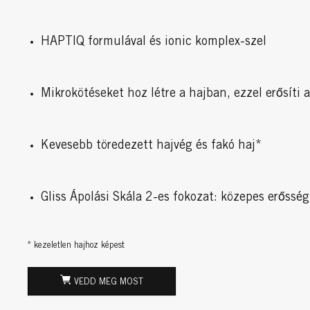
HAPTIQ formulával és ionic komplex-szel
Mikrokötéseket hoz létre a hajban, ezzel erősíti 
Kevesebb töredezett hajvég és fakó haj*
Gliss Ápolási Skála 2-es fokozat: közepes erőssé
* kezeletlen hajhoz képest
VEDD MEG MOST