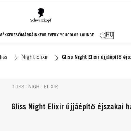
HU
MÉKKERESŐ
MÁRKÁINK
FOR EVERY YOU
COLOR LOUNGE
liss
Night Elixir
Gliss Night Elixir újjáépítő é
GLISS | NIGHT ELIXIR
Gliss Night Elixir újjáépítő éjszakai 