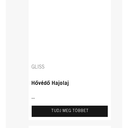
GLISS
Hővédő Hajolaj
...
TUDJ MEG TÖBBET